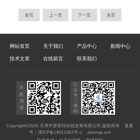
的质量控制，确保工程质量稳定可靠。二、天
技术通过智能解析传感器信号、抑制环境噪
津实验室气路安装安全规范承诺1.安全生产责
声，确保报警器在复杂场景中仍能精准识别目
首页
上一页
下一页
末页
任制：建立健全安全生产责任制，明确各级管
标气体浓度。信号处理算法是气体报警器
理人员和施工人员的安全职责，确保施...
的“决策中枢”。传感器输出的原始信号往往包
含噪声与基线漂移，需通过算法提取有效信
息。例如，针对电化学传感器的非线性响应特
网站首页
关于我们
产品中心
新闻中心
性，采用分段线性拟合或多项式回归算法，可
将其输出电压精准转换为气体浓度值，误差可
技术文章
在线留言
联系我们
控制在±3%以内；对于红外传感...
公
手
众
机
号
二
浏
维
览
码
Copyright©2026 天津市赛莱特科技发展有限公司 版权所有
备案
号：津ICP备19011063号-2
sitemap.xml