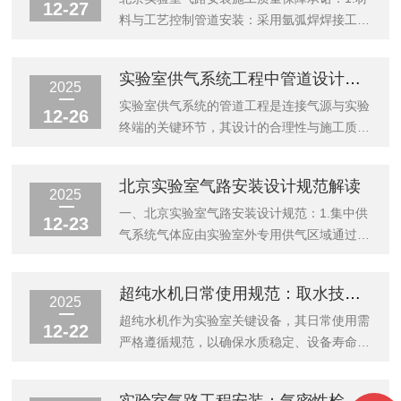
12-27
料与工艺控制管道安装：采用氩弧焊焊接工
艺，确保焊缝均匀、无气孔；管道连接处使用
专用卡套接头或法兰连接，杜绝泄漏风险。气
实验室供气系统工程中管道设计、选材与敷设关键要点分析
密性测试：施工完成后进行1.5倍工作压力保
2025
压测试，确保系统无泄漏。防腐处理：不锈钢
实验室供气系统的管道工程是连接气源与实验
12-26
管道内壁进行钝化处理，外壁涂刷防锈漆；碳
终端的关键环节，其设计的合理性与施工质量
钢管道采用环氧树脂涂层，延长使用寿命。2.
直接关系到气体的纯度、压力的稳定性以及整
验收与交付标准施工完成后提供完整的气路系
个实验室的安全。一、实验室供气系统工程中
北京实验室气路安装设计规范解读
统图、操作手册及维护指南，并协助用户完成
管道设计、选材和敷设的三个核心维度及其关
2025
第三方检测（如压力容器安全检测、气体纯度
键要点：二、管道设计与布局管道设计始于详
一、北京实验室气路安装设计规范：1.集中供
12-23
检测）。验收标准：系统运行稳定、压力...
尽的气体需求分析，需明确每种气体的种类、
气系统气体应由实验室外专用供气区域通过管
纯度、压力、最大流量及同时使用系数，这是
路引入，采用主供和备供气瓶，并安装自动切
确定管径、壁厚和布局的基础。管道布局通常
换面板，确保不间断供气。主要控制阀门和减
超纯水机日常使用规范：取水技巧、Standby模式管理与细菌防控
遵循明敷原则，即管道沿墙或天花板下方敷
压阀门应安装在实验室外，便于操作和维护。
2025
设，这便于日后的检查、维护和可能的改造。
2.管道布局管道应沿天花板下方或墙面明敷，
超纯水机作为实验室关键设备，其日常使用需
12-22
设计时应追求最短路径和最少的弯头，以减少
避免与电缆、导电线路同架铺设。管道走向遵
严格遵循规范，以确保水质稳定、设备寿命延
压...
循“最短路径、最少弯折”原则，主管道坡度
长及实验结果可靠性。以下从取水技巧、
≥1:100，确保冷凝液顺利排放。穿过墙体或
Standby模式管理及细菌防控三大核心环节展