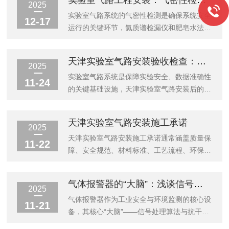
实验室气路工程安装：气密性检测方法对比
楼板时，管道应敷设在预埋套管内，套管内不
开说明。一、取水技巧：精准操作避免污染取
2025
得有焊缝，并用非燃烧材料严密封堵。3.气体
水前准备开启设备后，先排放1-2分钟初始水
实验室气路系统的气密性检测是确保系统安全
12-17
分区易燃*体（如乙炔、氢气）需...
流，清除管道内可能存在的残留水或微生物。
运行的关键环节，氦质谱检漏仪和肥皂水法是
若设备长期未使用（超过48小时），需排放
两种常用的检测方法，它们在灵敏度、适用场
至少5分钟，并观察水质监测仪数据（电阻率
景和操作方式上存在显著差异。一、技术原理
天津实验室气路安装验收检查：确保初始安全性
≥18.2MΩ·cm为合格）。取水过程控制流速调
对比肥皂水法是传统直观的检测方法，其原理
2025
节：根据容器容量调整出水速度，避免高速水
是在疑似漏气部位涂抹肥皂水，观察是否有气
实验室气路系统是保障实验安全、数据准确性
11-24
流溅出导致二次污染。例如，取...
泡产生。这种方法成本极低、操作简单，最小
的关键基础设施，天津实验室气路安装后的检
可检漏率约为10⁻⁴Pa·m³/s，适合现场快速排
查维护需遵循系统性、规范化的原则。以下从
查。具体操作时，需在管道接口、阀门等易泄
天津实验室气路安装验收检查、日常维护要
天津实验室气路安装施工承诺
漏部位均匀涂抹肥皂水，若出现泡沫被吹起或
点、定期深度维护、应急处理机制四个维度展
2025
持续有气泡产生，说明该处存在泄漏。氦质谱
开说明：一、安装验收检查：确保初始安全性
天津实验室气路安装施工承诺通常涵盖质量保
11-22
检漏仪则采用高精度质谱技术，利...
1.气密性测试方法：使用检漏液或专业检漏
障、安全规范、材料标准、工艺流程、环保要
仪，对所有管道连接处、阀门、接头进行逐一
求核心内容，具体如下：一、质量保障承诺1.
检查，观察是否有气泡产生或压力下降。标
专业资质：施工团队具备国家规定的燃气施工
气体报警器的“大脑”：浅谈信号处理算法与抗干扰技术
准：在额定压力下，24小时内压力下降不超
资质，施工人员均经过专业培训，具备相应的
2025
过2%为合格。重点区域：焊接点、螺纹连
燃气施工技能和安全生产知识，持证上岗。2.
气体报警器作为工业安全与环境监测的核心设
11-21
接、快速接头、减压阀与管道接口处。2.压力
质量管理体系：建立*的质量管理体系，从材
备，其核心“大脑”——信号处理算法与抗干扰
与流...
料采购、施工过程到竣工验收，全程实施严格
技术，直接决定了检测精度与可靠性。这两项