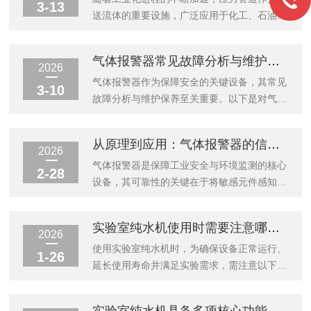
3-13
送流体的重要设施，广泛应用于化工、石油、
电力、冶金等行业。天津压力管道安装质量直
接影响到工程的安全性和使用寿命。因此，压
气体报警器常见故障分析与维护保养
力管道的安装必须严格遵循相关标准和要求，
2026
确保设备在高压力环境下的正常运行。一、天
气体报警器作为保障安全的关键设备，其常见
3-10
津压力管道安装前的准备工作首先，进行压力
故障分析与维护保养至关重要。以下是对气体
管道安装前，需要对安装现场进行充分的准
报警器常见故障的分析及维护保养建议：常见
备。首先要确保现场的环境符合安装要求，施
故障分析无显示或开机异常：可能由电源电压
从原理到应用：气体报警器的信号处理与报警触发机制探究
工区域清洁、干燥，无任何影响施工的障碍
异常、电池电压不足、电路板故障等引起。此
2026
物。同时，要确保施工人员具备必要的资质和
时应检查电源保险、接线和电池状态，清洁并
气体报警器是保障工业安全与环境监测的核心
2-28
技能，且已接受相关安全培训。在安装前，还
干燥电路板，必要时更换。误报或假警报：探
设备，其可靠性的关键在于将敏感元件感知的
应进...
头老化、环境干扰（如高湿度、高温）是常见
气体浓度转化为准确信号，并在阈值超标时可
原因。应重新标定或更换探头，改善安装环
靠触发报警。以下从信号处理链路与报警逻辑
实验室纯水机使用时需要注意哪些问题？
境。浓度指示不归零：零点漂移、可燃气体残
机制两个层面进行深度探究。一、信号处理链
2026
留在防护罩内或探测器老化可能导致此问题。
路：从传感器到数字信号传感器信号转换：催
使用实验室纯水机时，为确保设备正常运行、
1-26
需在洁净空气下校准零点，清除探头灰尘，更
化燃烧式：可燃气体在检测元件表面无焰燃
延长使用寿命并满足实验需求，需注意以下事
换...
烧，导致铂丝线圈电阻变化，通过惠斯通电桥
项：一、使用前准备与检查1.检查连接：确保
转换为电压信号。电化学式：有毒气体在电极
纯水设备的电源线、进水管和出水管等连接牢