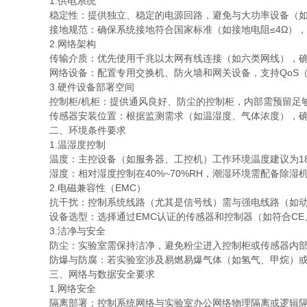
1.供电系统
稳定性：提供独立、稳定的电源回路，避免与大功率设备（如
接地规范：确保系统接地符合国家标准（如接地电阻≤4Ω）
2.网络架构
传输介质：优先使用千兆以太网有线连接（如六类网线），确保
网络设备：配置专用交换机、防火墙和网关设备，支持QoS
3.硬件设备部署空间
控制柜/机柜：提供通风良好、防尘的控制柜，内部需预留足
传感器安装位置：根据监测需求（如温湿度、气体浓度），
二、环境条件要求
1.温湿度控制
温度：主控设备（如服务器、工控机）工作环境温度建议为18
湿度：相对湿度控制在40%~70%RH，潮湿环境需配备除
2.电磁兼容性（EMC）
抗干扰：控制系统线路（尤其是信号线）需与强电线路（如动
设备选型：选择通过EMC认证的传感器和控制器（如符合CE
3.洁净与安全
防尘：实验室需保持洁净，避免粉尘进入控制柜或传感器内
防爆与防腐：若实验室涉及易燃易爆气体（如氢气、甲烷）
三、网络与数据安全要求
1.网络安全
隔离部署：控制系统网络与实验室办公网络物理隔离或逻辑隔