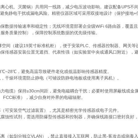
离心机、灭菌锅）共用同一线路，减少电压波动影响。建议配备UPS不
，避免静电干扰或漏电风险。精密仪器区域可采用双接地设计（保护接地+
数据传输速率和稳定性；无线环境需部署企业级WiFi 6路由器，覆盖且
（服务质量控制），保障控制系统数据的优先级传输。
够空间（建议19英寸标准机柜），便于安装PLC、传感器控制器、网关等
确保传感器安装位置无遮挡、代表性强（如实验室中央或通风口附近），
℃~28℃，避免高温导致硬件老化或低温影响传感器精度。
湿机，干燥环境需防止静电（可铺设防静电地板或使用离子风机）。
力电缆）保持≥30cm间距，避免电磁耦合干扰；必要时使用屏蔽线或金
、FCC标准），减少自身对外界的电磁辐射。
部（可安装空气过滤装置），尤其是精密光学传感器或电子元件。
或腐蚀性试剂，需选用防爆型传感器和控制器，并确保线路接口密封良好
离（如划分独立VLAN），禁止直接接入互联网，防止黑-客攻击或病毒