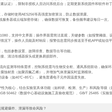
因素认证），限制非授权人员访问系统后台；定期更新系统固件和软件补
议，存储时使用AES256等高强度加密算法，防止数据泄露。
线服务器或云端加密存储），确保数据可恢复，备份频率建议每日一次。
×1080，支持中文界面；操作界面需简洁直观，关键参数（如报警阈值、
情况下，操作人员能及时响应；报警信息需同步推送至手机APP或短信
训，包括参数设置、故障排查、数据导出等功能。
连接、清洁传感器探头或更换易损部件。
流流向监测等特殊需求，控制系统需与生物安全柜、通风系统联动，确保环境参
耐腐蚀材质（如聚四氟乙烯），并增加气体泄漏实时监测模块。
设备（如40℃~85℃），避免普通电子元件因温度失效。
护性为核心，结合实验室具体功能（如科研、检测、生产）和风险等级（
 50462《数据中心基础设施施工及验收规范》、GB/T 25485《实
范规避爆炸、泄漏等致命风险？