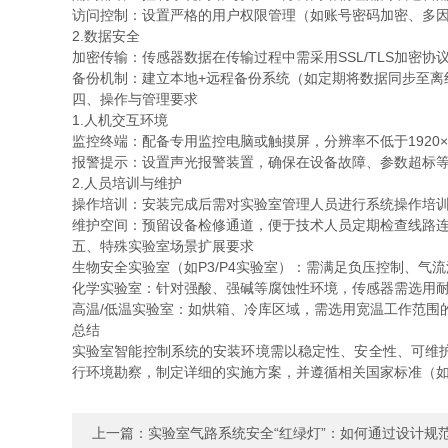
访问控制：设置严格的用户权限管理（如账号密码加密、多
2.数据安全
加密传输：传感器数据在传输过程中需采用SSL/TLS加密协
备份机制：建立本地+远程备份系统（如定期将数据同步至离
四、操作与管理要求
1.人机交互环境
监控终端：配备专用监控电脑或触摸屏，分辨率不低于1920
报警提示：设置声光报警装置，确保在设备故障、参数超标等
2.人员培训与维护
操作培训：安装完成后需对实验室管理人员进行系统操作培
维护空间：预留设备检修通道，便于技术人员定期检查线路
五、特殊实验室场景扩展要求
生物安全实验室（如P3/P4实验室）：需满足负压控制、气
化学实验室：针对强酸、强碱等腐蚀性环境，传感器需选用
高温/低温实验室：如烘箱、冷库区域，需选用宽温工作范围的
总结
实验室智能控制系统的安装环境需以稳定性、安全性、可维
行环境勘察，制定详细的实施方案，并遵循相关国家标准（如GB
上一篇：
实验室气路系统安全“红绿灯”：如何通过设计规