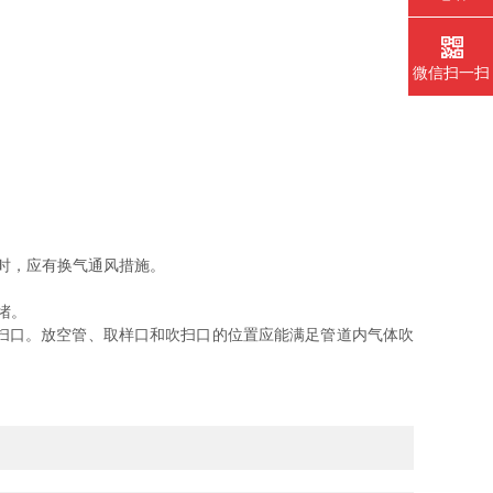
微信扫一扫
时，应有换气通风措施。
堵。
扫口。放空管、取样口和吹扫口的位置应能满足管道内气体吹